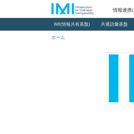
情報連携
メ
IMI(情報共有基盤)
メ
共通語彙基盤
イ
イ
ホーム
ン
メ
ン
ニ
コ
ュ
ー
ン
テ
ン
ツ
へ